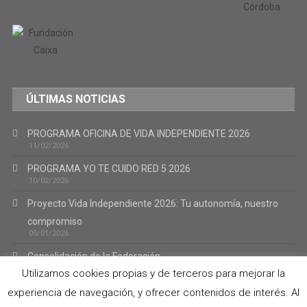
ÚLTIMAS NOTICIAS
PROGRAMA OFICINA DE VIDA INDEPENDIENTE 2026
11/02/2026
PROGRAMA YO TE CUIDO RED 5 2026
10/02/2026
Proyecto Vida Independiente 2026: Tu autonomía, nuestro
compromiso
05/01/2026
Consolidación de la Federación.
02/01/2026
Utilizamos cookies propias y de terceros para mejorar la
Trabajamos Contigo 2026
experiencia de navegación, y ofrecer contenidos de interés. Al
02/01/2026