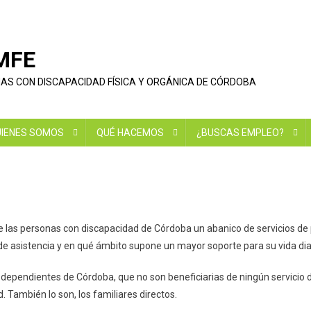
EMFE
NAS CON DISCAPACIDAD FÍSICA Y ORGÁNICA DE CÓRDOBA
IENES SOMOS
QUÉ HACEMOS
¿BUSCAS EMPLEO?
de las personas con discapacidad de Córdoba un abanico de servicios d
 de asistencia y en qué ámbito supone un mayor soporte para su vida di
y dependientes de Córdoba, que no son beneficiarias de ningún servicio 
 También lo son, los familiares directos.