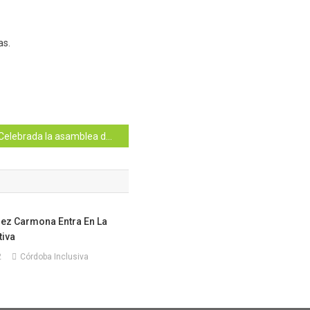
as.
Celebrada la asamblea de Córdoba Inclusiva
rez Carmona Entra En La
tiva
2
Córdoba Inclusiva