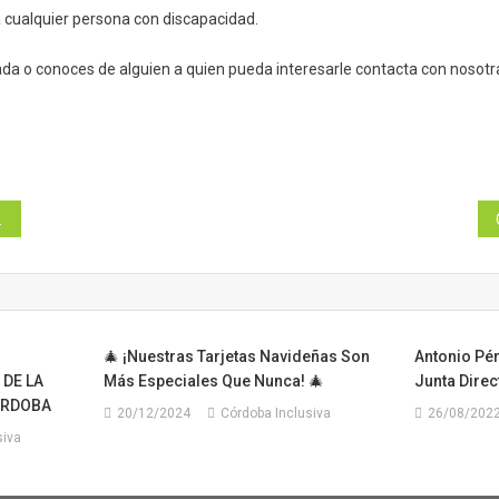
á cualquier persona con discapacidad.
ada o conoces de alguien a quien pueda interesarle contacta con nosotr
🎄 ¡Nuestras Tarjetas Navideñas Son
Antonio Pé
 DE LA
Más Especiales Que Nunca! 🎄
Junta Direc
ÓRDOBA
20/12/2024
Córdoba Inclusiva
26/08/202
siva