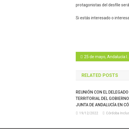
protagonistas del desfile ser
Si estás interesado o interes
Navegación
25 de mayo, Andalucía Inclusiva Desayuna
de
RELATED POSTS
entradas
REUNIÓN CON EL DELEGADO
TERRITORIAL DEL GOBIERNO
JUNTA DE ANDALUCÍA EN C
19/12/2022
Córdoba Inclu