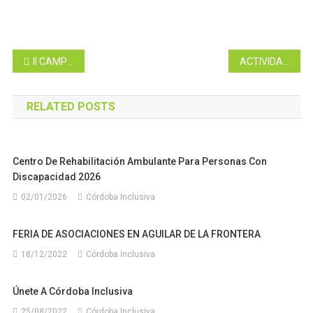
Navegación
II CAMPAÑA DE CONCIENCIACIÓN DEL DEPORTE ADAPTADO EN PISCINAS CUBIERTAS DE LA PROVINCIA DE CÓRDOBA
ACTIVIDADES ACUÁTICASA PARA LA DIFUSIÓN Y CONOCIMIENTO DE LA NATACIÓN ADAPTADA EN PERSONAS CON DISCAPACIDAD
de
RELATED POSTS
entradas
Centro De Rehabilitación Ambulante Para Personas Con
Discapacidad 2026
02/01/2026
Córdoba Inclusiva
FERIA DE ASOCIACIONES EN AGUILAR DE LA FRONTERA
18/12/2022
Córdoba Inclusiva
Únete A Córdoba Inclusiva
25/08/2022
Córdoba Inclusiva