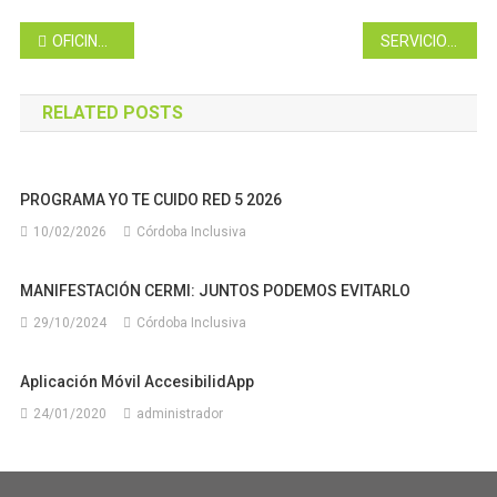
Navegación
OFICINA DE VIDA INDEPENDIENTE
SERVICIO DE OFICINAS AMBULANTES DE APOYO, ASESORAMIENTO Y ASISTENCIA A PERSONAS CON DISCAPACIDAD Y SUS FAMILIARES EN ZONAS RURALES EN LA PROVINCIA DE CÓRDOBA
de
RELATED POSTS
entradas
PROGRAMA YO TE CUIDO RED 5 2026
10/02/2026
Córdoba Inclusiva
MANIFESTACIÓN CERMI: JUNTOS PODEMOS EVITARLO
29/10/2024
Córdoba Inclusiva
Aplicación Móvil AccesibilidApp
24/01/2020
administrador