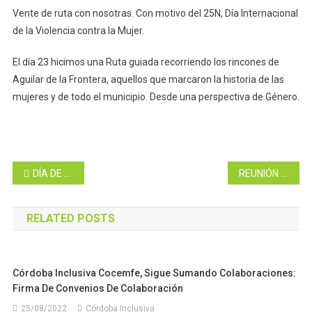
Vente de ruta con nosotras. Con motivo del 25N, Día Internacional
de la Violencia contra la Mujer.
El día 23 hicimos una Ruta guiada recorriendo los rincones de
Aguilar de la Frontera, aquellos que marcaron la historia de las
mujeres y de todo el municipio. Desde una perspectiva de Género.
Navegación
DÍA DE LA DISCAPACIDAD FÍSICA Y ORGÁNICA. Inclusión, Integración y Visibilidad
REUNIÓN CON LA VICERRECTORA DE IGUALDAD, INCLUSIÓN Y COMPROMISO SOCIAL DE LA UCO (UNIVERSIDAD DE CÓRDOBA)
de
RELATED POSTS
entradas
Córdoba Inclusiva Cocemfe, Sigue Sumando Colaboraciones:
Firma De Convenios De Colaboración
25/08/2022
Córdoba Inclusiva