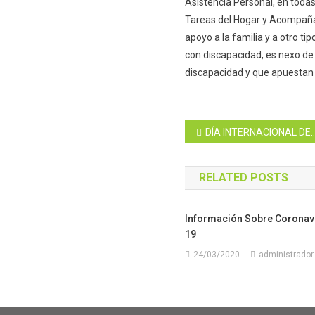
Asistencia Personal, en todas
Tareas del Hogar y Acompaña
apoyo a la familia y a otro t
con discapacidad, es nexo de
discapacidad y que apuestan 
Navegación
DÍA INTERNACIONAL DE LA MUJER – MANIFIESTO 8M CEMUDIS
de
RELATED POSTS
entradas
Información Sobre Coronav
19
24/03/2020
administrador