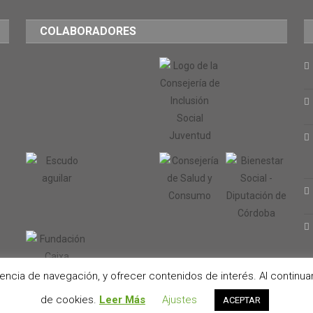
COLABORADORES
iencia de navegación, y ofrecer contenidos de interés. Al contin
de cookies.
Leer Más
Ajustes
ACEPTAR
mes
.