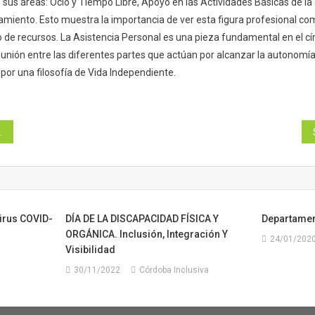
 sus áreas: Ocio y Tiempo Libre, Apoyo en las Actividades Básicas de la 
miento. Esto muestra la importancia de ver esta figura profesional c
ipo de recursos. La Asistencia Personal es una pieza fundamental en el c
 unión entre las diferentes partes que actúan por alcanzar la autonomí
por una filosofía de Vida Independiente.
irus COVID-
DÍA DE LA DISCAPACIDAD FÍSICA Y
Departamen
ORGÁNICA. Inclusión, Integración Y
24/01/202
Visibilidad
30/11/2022
Córdoba Inclusiva