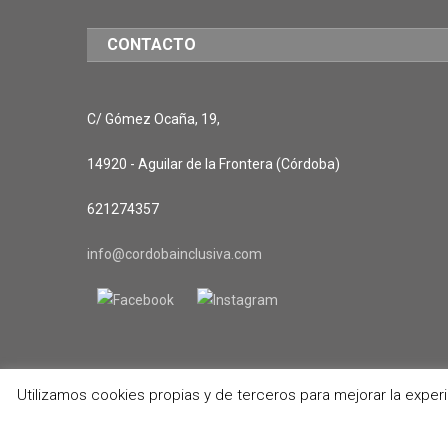
CONTACTO
C/ Gómez Ocaña, 19,
14920 - Aguilar de la Frontera (Córdoba)
621274357
info@cordobainclusiva.com
Utilizamos cookies propias y de terceros para mejorar la exper
Diseño Web Ericrom Digital
|
Tema: News Portal de
Mystery The