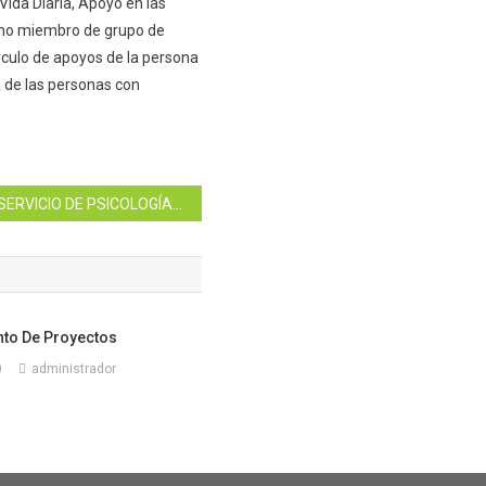
Vida Diaria, Apoyo en las
omo miembro de grupo de
írculo de apoyos de la persona
a de las personas con
SERVICIO DE PSICOLOGÍA ONLINE, UN GRAN RECURSO PARA PERFILES ESPECÍFICOS EN CÓRDOBA INCLUSIVA COCEMFE.
to De Proyectos
0
administrador