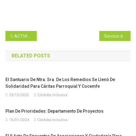
Navegación
ACTIVIDADES ACUÁTICAS PARA LA DIFUSIÓN Y CONOCIMIENTO DE LA NATACIÓN ADAPTADA EN PERSONAS CON DISCAPACIDAD
Servicio de oficinas ambulantes de apoyo, asesoramiento y asistencia a personas con discapacidad y sus familiares en zonas rurales de la provincia
de
RELATED POSTS
entradas
El Santuario De Ntra. Sra. De Los Remedios Se Llenó De
Solidaridad Para Cáritas Parroquial Y Cocemfe
29/10/2025
Córdoba Inclusiva
Plan De Prioridades: Departamento De Proyectos
15/01/2024
Córdoba Inclusiva
El II Acto De Encuentro De Asociaciones Y Ciudadanía Para