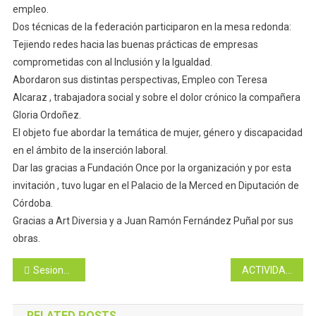
empleo.
Dos técnicas de la federación participaron en la mesa redonda:
Tejiendo redes hacia las buenas prácticas de empresas
comprometidas con al Inclusión y la Igualdad.
Abordaron sus distintas perspectivas, Empleo con Teresa
Alcaraz , trabajadora social y sobre el dolor crónico la compañera
Gloria Ordoñez.
El objeto fue abordar la temática de mujer, género y discapacidad
en el ámbito de la inserción laboral.
Dar las gracias a Fundación Once por la organización y por esta
invitación , tuvo lugar en el Palacio de la Merced en Diputación de
Córdoba.
Gracias a Art Diversia y a Juan Ramón Fernández Puñal por sus
obras.
Navegación
Sesiones gratuitas de psicología para personas afectadas de dolor crónico
ACTIVIDADES ACUÁTICAS PARA LA DIFUSIÓN Y CONOCIMIENTO DE LA NATACIÓN ADAPTADA EN PERSONAS CON DISCAPACIDAD
de
RELATED POSTS