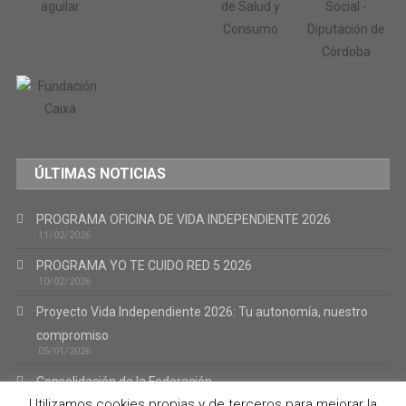
ÚLTIMAS NOTICIAS
PROGRAMA OFICINA DE VIDA INDEPENDIENTE 2026
11/02/2026
PROGRAMA YO TE CUIDO RED 5 2026
10/02/2026
Proyecto Vida Independiente 2026: Tu autonomía, nuestro
compromiso
05/01/2026
Consolidación de la Federación.
02/01/2026
Utilizamos cookies propias y de terceros para mejorar la